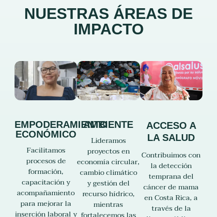
NUESTRAS ÁREAS DE
IMPACTO
EMPODERAMIENTO
AMBIENTE
ACCESO A
ECONÓMICO
LA SALUD
Lideramos
Facilitamos
proyectos en
Contribuimos con
procesos de
economía circular,
la detección
formación,
cambio climático
temprana del
capacitación y
y gestión del
cáncer de mama
acompañamiento
recurso hídrico,
en Costa Rica, a
para mejorar la
mientras
través de la
inserción laboral y
fortalecemos las