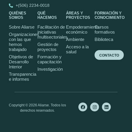
+(506) 2234-0018
QUIÉNES
QUÉ
ÁREAS Y
FORMACIÓN Y
SOMOS
HACEMOS
PROYECTOS
CONOCIMIENTO
Sobre Aliarse
Facilitación de
Empoderamiento
Cursos
iniciativas
económico
formativos
Organizaciones
multisectoriales
con las que
Ambiente
Biblioteca
hemos
Gestión de
Acceso a la
trabajado
proyectos
salud
CONTACTO
Objetivos de
Formación y
Desarrollo
capacitación
Interior
Investigación
Transparencia
e informes
Copyright © 2026 Aliarse. Todos los
derechos reservados.