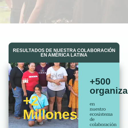
RESULTADOS DE NUESTRA COLABORACIÓN
EN AMÉRICA LATINA
+500
organiz
+2
en
nuestro
Millones
ecosistema
de
colaboración