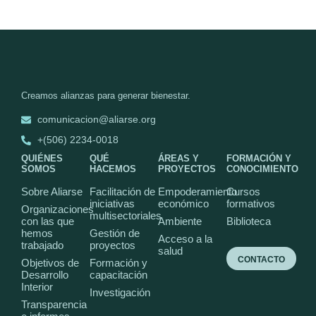
Creamos alianzas para generar bienestar.
comunicacion@aliarse.org
+(506) 2234-0018
QUIÉNES
QUÉ
ÁREAS Y
FORMACIÓN Y
SOMOS
HACEMOS
PROYECTOS
CONOCIMIENTO
Sobre Aliarse
Facilitación de
Empoderamiento
Cursos
iniciativas
económico
formativos
Organizaciones
multisectoriales
con las que
Ambiente
Biblioteca
hemos
Gestión de
Acceso a la
trabajado
proyectos
salud
CONTACTO
Objetivos de
Formación y
Desarrollo
capacitación
Interior
Investigación
Transparencia