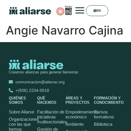
EN
Angie Navarro Cajina
Creamos alianzas para generar bienestar.
comunicacion@aliarse.org
+(506) 2234-0018
QUIÉNES
QUÉ
ÁREAS Y
FORMACIÓN Y
SOMOS
HACEMOS
PROYECTOS
CONOCIMIENTO
Sobre Aliarse
Facilitación de
Empoderamiento
Cursos
iniciativas
económico
formativos
Organizaciones
multisectoriales
con las que
Ambiente
Biblioteca
hemos
Gestión de