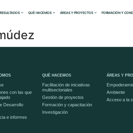
RESULTADOS
QUÉ HACEMOS
ÁREAS Y PROYECTOS
FORMACIÓN Y CONO
rmúdez
SOMOS
QUÉ HACEMOS
ÁREAS Y PR
se
Facilitación de iniciativas
Empoderamie
multisectoriales
ones con las que
Ambiente
ajado
Gestión de proyectos
Acceso a la 
e Desarrollo
Formación y capacitación
Investigación
cia e informes