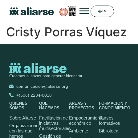
EN
Cristy Porras Víquez
Creamos alianzas para generar bienestar.
comunicacion@aliarse.org
+(506) 2234-0018
QUIÉNES
QUÉ
ÁREAS Y
FORMACIÓN Y
SOMOS
HACEMOS
PROYECTOS
CONOCIMIENTO
Sobre Aliarse
Facilitación de
Empoderamiento
Cursos
iniciativas
económico
formativos
Organizaciones
multisectoriales
con las que
Ambiente
Biblioteca
hemos
Gestión de