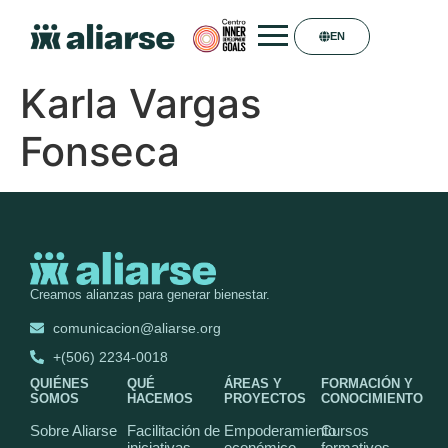
EN
Karla Vargas
Fonseca
Creamos alianzas para generar bienestar.
comunicacion@aliarse.org
+(506) 2234-0018
QUIÉNES
QUÉ
ÁREAS Y
FORMACIÓN Y
SOMOS
HACEMOS
PROYECTOS
CONOCIMIENTO
Sobre Aliarse
Facilitación de
Empoderamiento
Cursos
iniciativas
económico
formativos