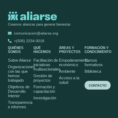
Creamos alianzas para generar bienestar.
comunicacion@aliarse.org
+(506) 2234-0018
QUIÉNES
QUÉ
ÁREAS Y
FORMACIÓN Y
SOMOS
HACEMOS
PROYECTOS
CONOCIMIENTO
Sobre Aliarse
Facilitación de
Empoderamiento
Cursos
iniciativas
económico
formativos
Organizaciones
multisectoriales
con las que
Ambiente
Biblioteca
hemos
Gestión de
Acceso a la
trabajado
proyectos
salud
CONTACTO
Objetivos de
Formación y
Desarrollo
capacitación
Interior
Investigación
Transparencia
e informes