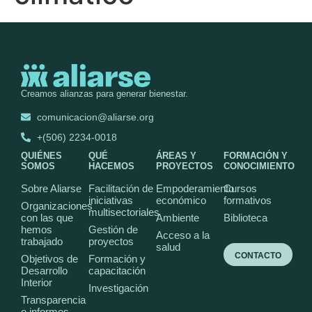
Creamos alianzas para generar bienestar.
comunicacion@aliarse.org
+(506) 2234-0018
QUIÉNES
QUÉ
ÁREAS Y
FORMACIÓN Y
SOMOS
HACEMOS
PROYECTOS
CONOCIMIENTO
Sobre Aliarse
Facilitación de
Empoderamiento
Cursos
iniciativas
económico
formativos
Organizaciones
multisectoriales
con las que
Ambiente
Biblioteca
hemos
Gestión de
Acceso a la
trabajado
proyectos
salud
CONTACTO
Objetivos de
Formación y
Desarrollo
capacitación
Interior
Investigación
Transparencia
e informes