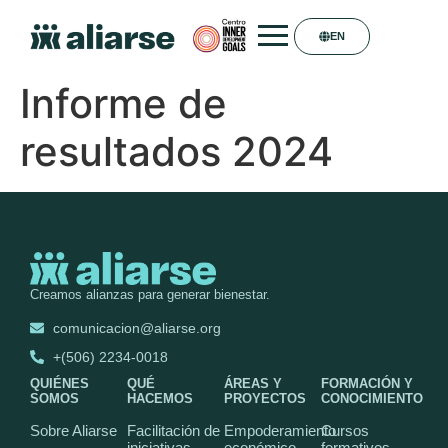
EN
Informe de
resultados 2024
Creamos alianzas para generar bienestar.
comunicacion@aliarse.org
+(506) 2234-0018
QUIÉNES
QUÉ
ÁREAS Y
FORMACIÓN Y
SOMOS
HACEMOS
PROYECTOS
CONOCIMIENTO
Sobre Aliarse
Facilitación de
Empoderamiento
Cursos
iniciativas
económico
formativos