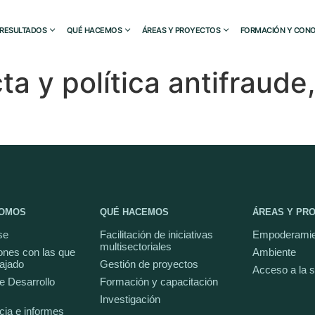
RESULTADOS
QUÉ HACEMOS
ÁREAS Y PROYECTOS
FORMACIÓN Y CONO
 y política antifraude,
SOMOS
QUÉ HACEMOS
ÁREAS Y PR
se
Facilitación de iniciativas
Empoderamie
multisectoriales
ones con las que
Ambiente
ajado
Gestión de proyectos
Acceso a la 
e Desarrollo
Formación y capacitación
Investigación
cia e informes