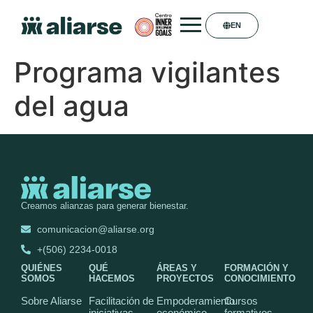
EN
Programa vigilantes
del agua
Creamos alianzas para generar bienestar.
comunicacion@aliarse.org
+(506) 2234-0018
QUIÉNES
QUÉ
ÁREAS Y
FORMACIÓN Y
SOMOS
HACEMOS
PROYECTOS
CONOCIMIENTO
Sobre Aliarse
Facilitación de
Empoderamiento
Cursos
iniciativas
económico
formativos