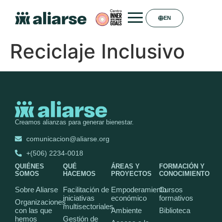
EN
Reciclaje Inclusivo
Creamos alianzas para generar bienestar.
comunicacion@aliarse.org
+(506) 2234-0018
QUIÉNES
QUÉ
ÁREAS Y
FORMACIÓN Y
SOMOS
HACEMOS
PROYECTOS
CONOCIMIENTO
Sobre Aliarse
Facilitación de
Empoderamiento
Cursos
iniciativas
económico
formativos
Organizaciones
multisectoriales
con las que
Ambiente
Biblioteca
hemos
Gestión de