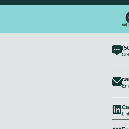
Wh
(5
Cel
ca
Ema
Ca
Lin