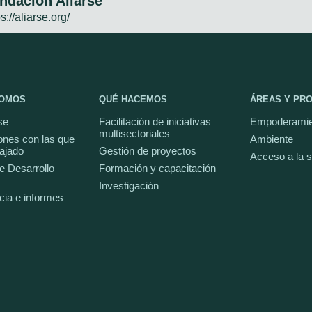
ndación Aliarse
s://aliarse.org/
SOMOS
QUÉ HACEMOS
ÁREAS Y PR
se
Facilitación de iniciativas
Empoderamie
multisectoriales
ones con las que
Ambiente
ajado
Gestión de proyectos
Acceso a la 
e Desarrollo
Formación y capacitación
Investigación
cia e informes