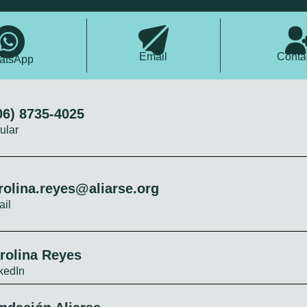
Email
Conta
atsApp
06) 8735-4025
ular
rolina.reyes@aliarse.org
il
rolina Reyes
kedIn