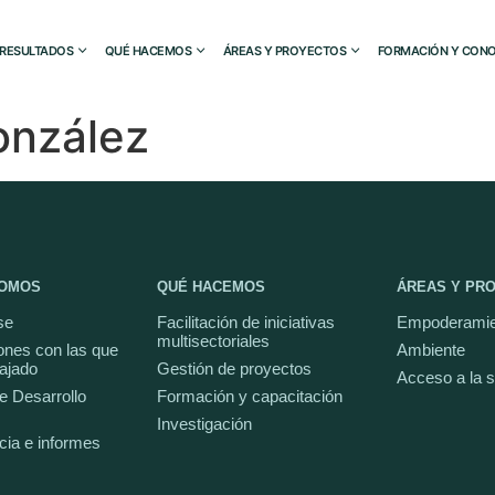
RESULTADOS
QUÉ HACEMOS
ÁREAS Y PROYECTOS
FORMACIÓN Y CONO
onzález
SOMOS
QUÉ HACEMOS
ÁREAS Y PR
se
Facilitación de iniciativas
Empoderamie
multisectoriales
ones con las que
Ambiente
ajado
Gestión de proyectos
Acceso a la 
e Desarrollo
Formación y capacitación
Investigación
cia e informes