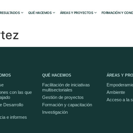
RESULTADOS
QUÉ HACEMOS
ÁREAS Y PROYECTOS
FORMACIÓN Y CONO
rtez
SOMOS
QUÉ HACEMOS
ÁREAS Y PR
se
Facilitación de iniciativas
Empoderamie
multisectoriales
ones con las que
Ambiente
ajado
Gestión de proyectos
Acceso a la 
e Desarrollo
Formación y capacitación
Investigación
cia e informes