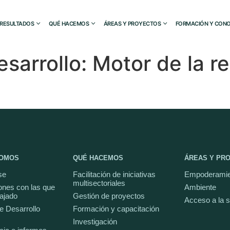
RESULTADOS
QUÉ HACEMOS
ÁREAS Y PROYECTOS
FORMACIÓN Y CONO
esarrollo: Motor de la 
SOMOS
QUÉ HACEMOS
ÁREAS Y PR
se
Facilitación de iniciativas
Empoderamie
multisectoriales
ones con las que
Ambiente
ajado
Gestión de proyectos
Acceso a la 
e Desarrollo
Formación y capacitación
Investigación