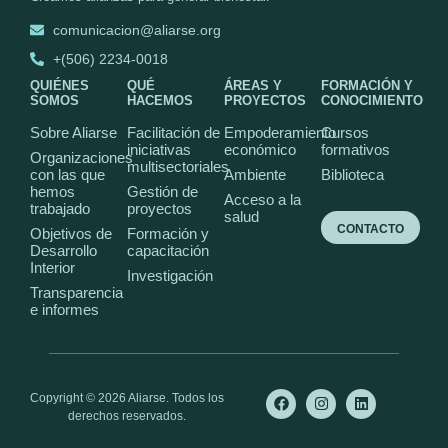
comunicacion@aliarse.org
+(506) 2234-0018
QUIÉNES
QUÉ
ÁREAS Y
FORMACIÓN Y
SOMOS
HACEMOS
PROYECTOS
CONOCIMIENTO
Sobre Aliarse
Facilitación de
Empoderamiento
Cursos
iniciativas
económico
formativos
Organizaciones
multisectoriales
con las que
Ambiente
Biblioteca
hemos
Gestión de
Acceso a la
trabajado
proyectos
salud
CONTACTO
Objetivos de
Formación y
Desarrollo
capacitación
Interior
Investigación
Transparencia
e informes
Copyright © 2026 Aliarse. Todos los
derechos reservados.