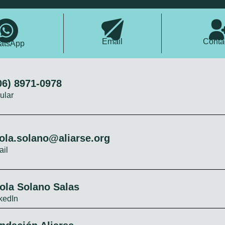
Email
Conta
atsApp
06) 8971-0978
ular
ola.solano@aliarse.org
il
ola Solano Salas
kedIn