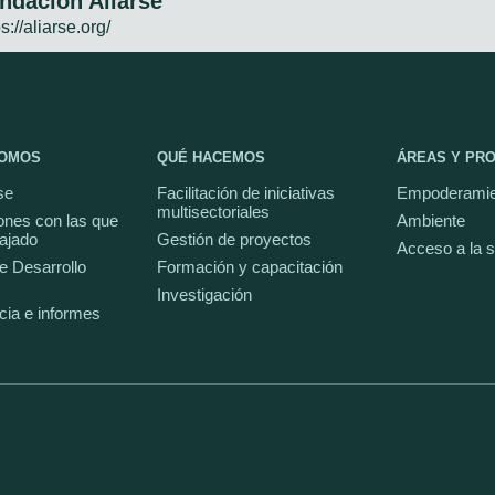
ndación Aliarse
s://aliarse.org/
SOMOS
QUÉ HACEMOS
ÁREAS Y PR
se
Facilitación de iniciativas
Empoderamie
multisectoriales
ones con las que
Ambiente
ajado
Gestión de proyectos
Acceso a la 
e Desarrollo
Formación y capacitación
Investigación
cia e informes