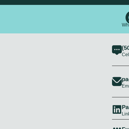
Wh
(5
Cel
pa
Ema
Pa
Lin