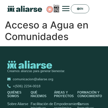
EN
Acceso a Agua en
Comunidades
Creamos alianzas para generar bienestar.
comunicacion@aliarse.org
+(506) 2234-0018
QUIÉNES
QUÉ
ÁREAS Y
FORMACIÓN Y
SOMOS
HACEMOS
PROYECTOS
CONOCIMIENTO
Sobre Aliarse
Facilitación de
Empoderamiento
Cursos
iniciativas
económico
formativos