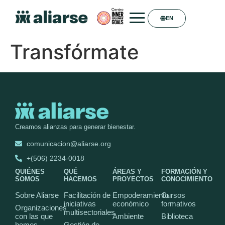
EN
Transfórmate
Creamos alianzas para generar bienestar.
comunicacion@aliarse.org
+(506) 2234-0018
QUIÉNES
QUÉ
ÁREAS Y
FORMACIÓN Y
SOMOS
HACEMOS
PROYECTOS
CONOCIMIENTO
Sobre Aliarse
Facilitación de
Empoderamiento
Cursos
iniciativas
económico
formativos
Organizaciones
multisectoriales
con las que
Ambiente
Biblioteca
hemos
Gestión de